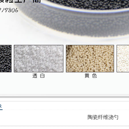
1
2
3
示
陶瓷纤维浇勺