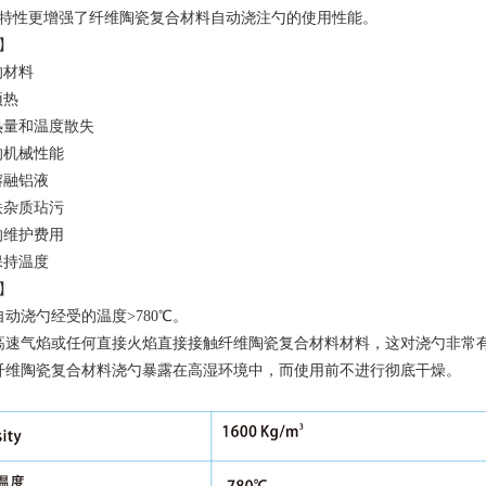
特性更增强了纤维陶瓷复合材料自动浇注勺的使用性能。
】
的材料
预热
的热量和温度散失
的机械性能
熔融铝液
铁杂质玷污
的维护费用
保持温度
】
自动浇勺经受的温度>780℃。
高速气焰或任何直接火焰直接接触纤维陶瓷复合材料材料，这对浇勺非常
纤维陶瓷复合材料浇勺暴露在高湿环境中，而使用前不进行彻底干燥。