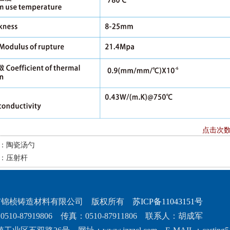
点击次数：
：
陶瓷汤勺
：
压射杆
市锦桢铸造材料有限公司 版权所有
苏ICP备11043151号
510-87919806 传真：0510-87911806 联系人：胡成军