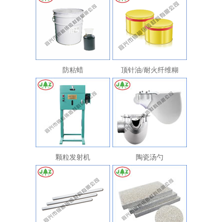
1
2
防粘蜡
顶针油/耐火纤维糊
颗粒发射机
陶瓷汤勺